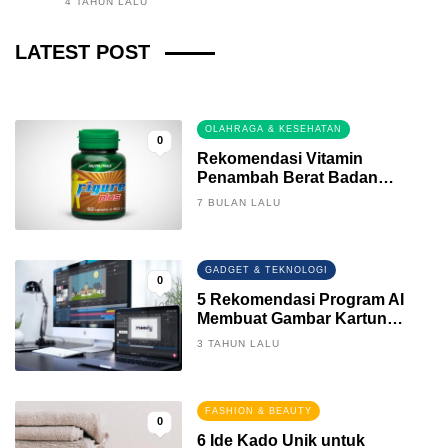
4 TAHUN LALU
Fintech News Update
LATEST POST
3 BULAN LALU
0
OLAHRAGA & KESEHATAN
0
Rekomendasi Vitamin
Penambah Berat Badan
Terbaik
7 BULAN LALU
GADGET & TEKNOLOGI
0
5 Rekomendasi Program AI
Membuat Gambar Kartun
Keren
3 TAHUN LALU
FASHION & BEAUTY
0
6 Ide Kado Unik untuk