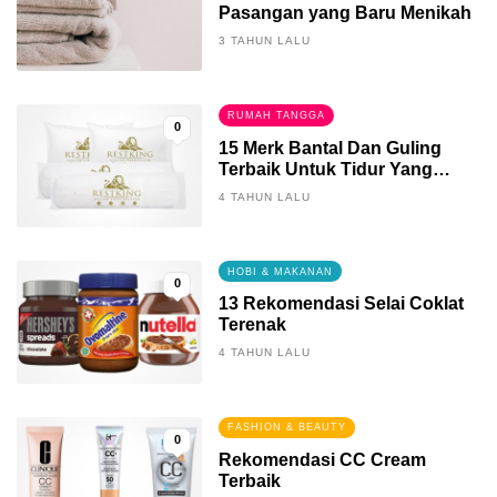
Pasangan yang Baru Menikah
3 TAHUN LALU
RUMAH TANGGA
0
15 Merk Bantal Dan Guling
Terbaik Untuk Tidur Yang
Berkualitas
4 TAHUN LALU
HOBI & MAKANAN
0
13 Rekomendasi Selai Coklat
Terenak
4 TAHUN LALU
FASHION & BEAUTY
0
Rekomendasi CC Cream
Terbaik