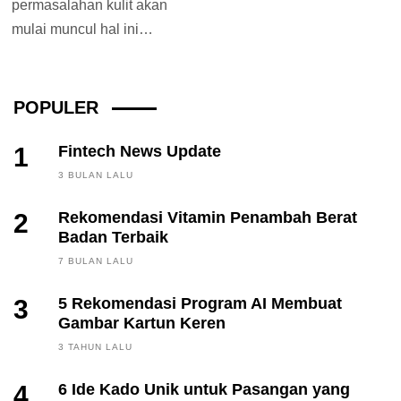
permasalahan kulit akan
mulai muncul hal ini
dikarenakan tubuh sedang
mengalami perubahan
hormonal. Tak...
POPULER
1
Fintech News Update
3 BULAN LALU
2
Rekomendasi Vitamin Penambah Berat
Badan Terbaik
7 BULAN LALU
3
5 Rekomendasi Program AI Membuat
Gambar Kartun Keren
3 TAHUN LALU
4
6 Ide Kado Unik untuk Pasangan yang