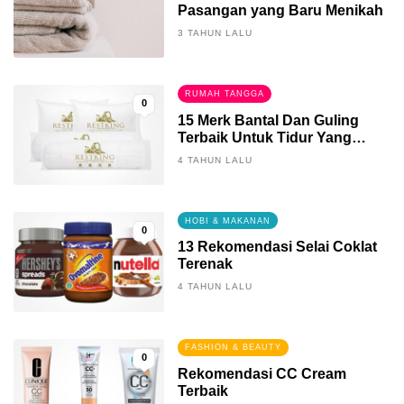
Pasangan yang Baru Menikah
3 TAHUN LALU
RUMAH TANGGA
0
15 Merk Bantal Dan Guling
Terbaik Untuk Tidur Yang
Berkualitas
4 TAHUN LALU
HOBI & MAKANAN
0
13 Rekomendasi Selai Coklat
Terenak
4 TAHUN LALU
FASHION & BEAUTY
0
Rekomendasi CC Cream
Terbaik