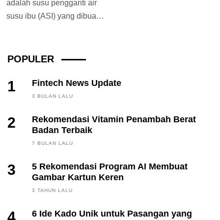
adalah susu pengganti air
susu ibu (ASI) yang dibuat
dan dirancang khusus
untuk memberi...
POPULER
1
Fintech News Update
3 BULAN LALU
2
Rekomendasi Vitamin Penambah Berat
Badan Terbaik
7 BULAN LALU
3
5 Rekomendasi Program AI Membuat
Gambar Kartun Keren
3 TAHUN LALU
4
6 Ide Kado Unik untuk Pasangan yang