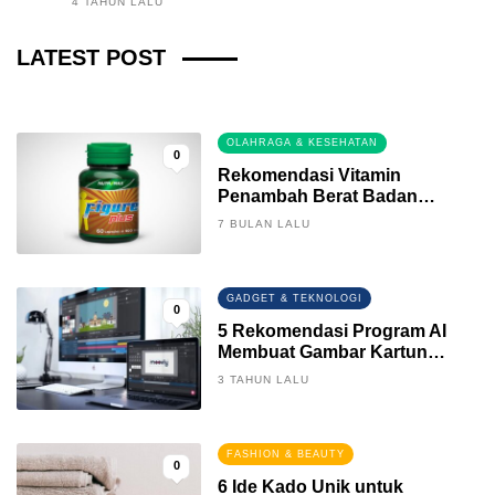
4 TAHUN LALU
Fintech News Update
LATEST POST
3 BULAN LALU
0
OLAHRAGA & KESEHATAN
0
Rekomendasi Vitamin
Penambah Berat Badan
Terbaik
7 BULAN LALU
GADGET & TEKNOLOGI
0
5 Rekomendasi Program AI
Membuat Gambar Kartun
Keren
3 TAHUN LALU
FASHION & BEAUTY
0
6 Ide Kado Unik untuk