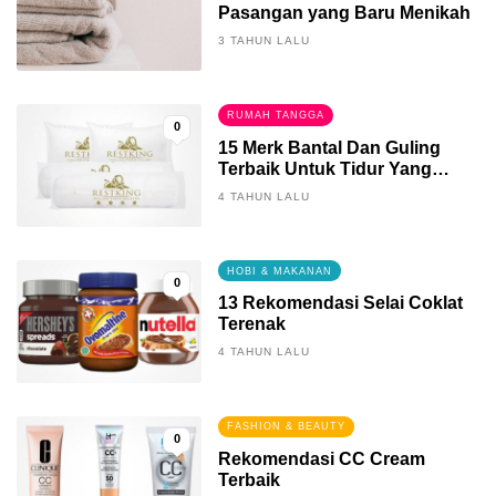
Pasangan yang Baru Menikah
3 TAHUN LALU
RUMAH TANGGA
0
15 Merk Bantal Dan Guling
Terbaik Untuk Tidur Yang
Berkualitas
4 TAHUN LALU
HOBI & MAKANAN
0
13 Rekomendasi Selai Coklat
Terenak
4 TAHUN LALU
FASHION & BEAUTY
0
Rekomendasi CC Cream
Terbaik