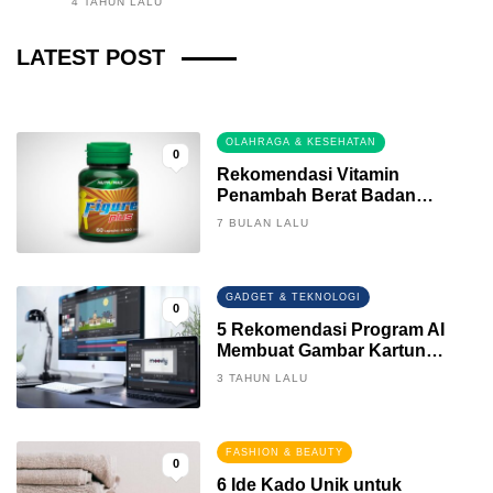
4 TAHUN LALU
Fintech News Update
LATEST POST
3 BULAN LALU
0
OLAHRAGA & KESEHATAN
0
Rekomendasi Vitamin
Penambah Berat Badan
Terbaik
7 BULAN LALU
GADGET & TEKNOLOGI
0
5 Rekomendasi Program AI
Membuat Gambar Kartun
Keren
3 TAHUN LALU
FASHION & BEAUTY
0
6 Ide Kado Unik untuk