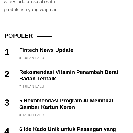
wipes adalah salah satu
produk tisu yang wajib ada
di dalam tas terlebih...
POPULER
1
Fintech News Update
3 BULAN LALU
2
Rekomendasi Vitamin Penambah Berat
Badan Terbaik
7 BULAN LALU
3
5 Rekomendasi Program AI Membuat
Gambar Kartun Keren
3 TAHUN LALU
4
6 Ide Kado Unik untuk Pasangan yang