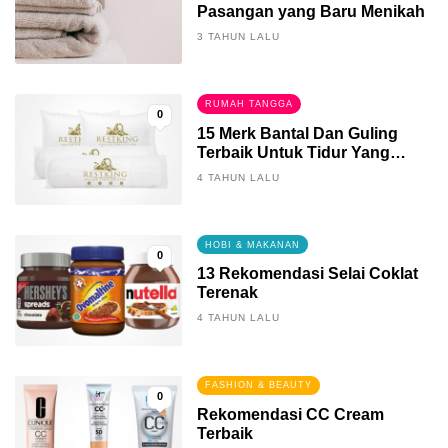
Pasangan yang Baru Menikah
3 TAHUN LALU
RUMAH TANGGA
0
15 Merk Bantal Dan Guling
Terbaik Untuk Tidur Yang
Berkualitas
4 TAHUN LALU
HOBI & MAKANAN
0
13 Rekomendasi Selai Coklat
Terenak
4 TAHUN LALU
FASHION & BEAUTY
0
Rekomendasi CC Cream
Terbaik