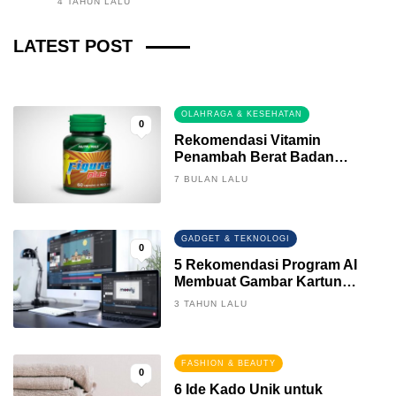
4 TAHUN LALU
Fintech News Update
LATEST POST
3 BULAN LALU
0
OLAHRAGA & KESEHATAN
0
Rekomendasi Vitamin
Penambah Berat Badan
Terbaik
7 BULAN LALU
GADGET & TEKNOLOGI
0
5 Rekomendasi Program AI
Membuat Gambar Kartun
Keren
3 TAHUN LALU
FASHION & BEAUTY
0
6 Ide Kado Unik untuk