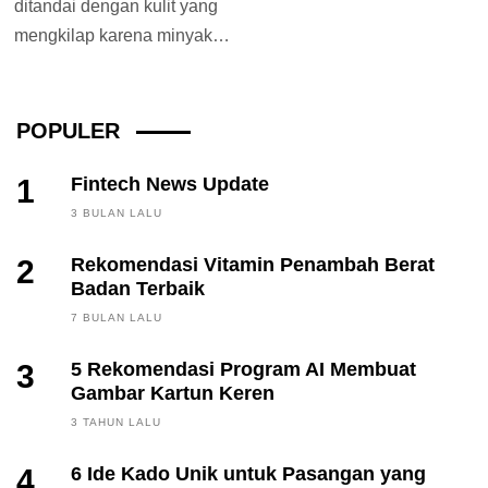
ditandai dengan kulit yang
mengkilap karena minyak
terutama pada siang hari
atau ketika bangun pagi....
POPULER
1
Fintech News Update
3 BULAN LALU
2
Rekomendasi Vitamin Penambah Berat
Badan Terbaik
7 BULAN LALU
3
5 Rekomendasi Program AI Membuat
Gambar Kartun Keren
3 TAHUN LALU
4
6 Ide Kado Unik untuk Pasangan yang