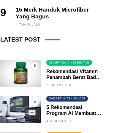
9
15 Merk Handuk Microfiber
Yang Bagus
FINANCE, INVESTING
4 TAHUN LALU
Fintech News Update
LATEST POST
3 BULAN LALU
0
OLAHRAGA & KESEHATAN
0
Rekomendasi Vitamin
Penambah Berat Badan
Terbaik
7 BULAN LALU
GADGET & TEKNOLOGI
0
5 Rekomendasi
Program AI Membuat
Gambar Kartun Keren
3 TAHUN LALU