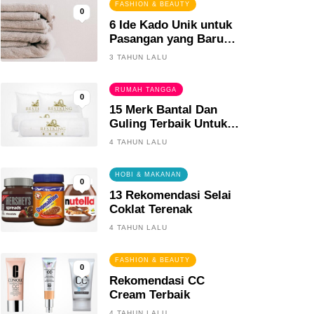
FASHION & BEAUTY
0
6 Ide Kado Unik untuk
Pasangan yang Baru
Menikah
3 TAHUN LALU
RUMAH TANGGA
0
15 Merk Bantal Dan
Guling Terbaik Untuk
Tidur Yang Berkualitas
4 TAHUN LALU
HOBI & MAKANAN
0
13 Rekomendasi Selai
Coklat Terenak
4 TAHUN LALU
FASHION & BEAUTY
0
Rekomendasi CC
Cream Terbaik
4 TAHUN LALU