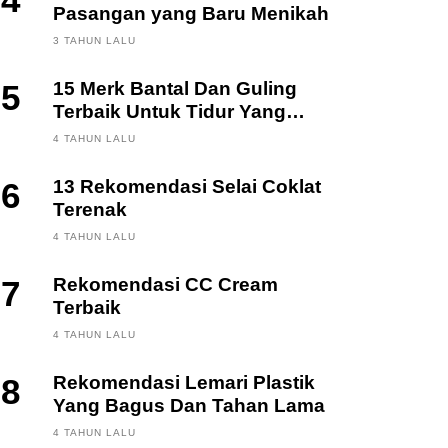
4
Pasangan yang Baru Menikah
3 TAHUN LALU
5
15 Merk Bantal Dan Guling
Terbaik Untuk Tidur Yang
Berkualitas
4 TAHUN LALU
6
13 Rekomendasi Selai Coklat
Terenak
4 TAHUN LALU
7
Rekomendasi CC Cream
Terbaik
4 TAHUN LALU
8
Rekomendasi Lemari Plastik
Yang Bagus Dan Tahan Lama
4 TAHUN LALU