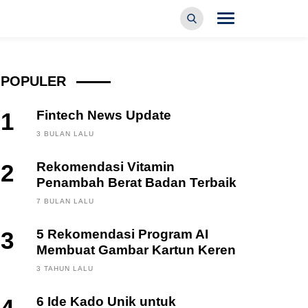
POPULER
1
Fintech News Update
3 BULAN LALU
2
Rekomendasi Vitamin
Penambah Berat Badan Terbaik
7 BULAN LALU
3
5 Rekomendasi Program AI
Membuat Gambar Kartun Keren
3 TAHUN LALU
6 Ide Kado Unik untuk