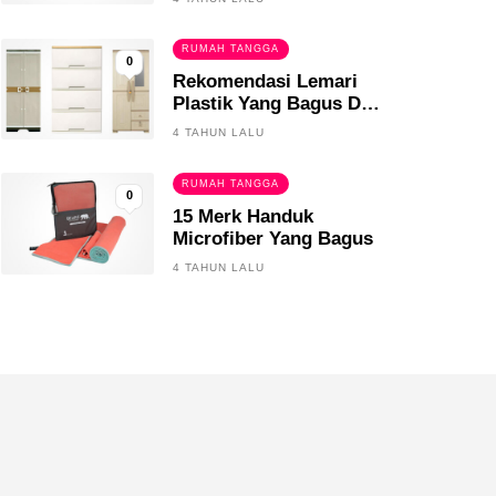
RUMAH TANGGA
0
Rekomendasi Lemari
Plastik Yang Bagus Dan
Tahan Lama
4 TAHUN LALU
RUMAH TANGGA
0
15 Merk Handuk
Microfiber Yang Bagus
4 TAHUN LALU