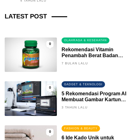
4 TAHUN LALU
Fintech News Update
LATEST POST
2 BULAN LALU
0
OLAHRAGA & KESEHATAN
0
Rekomendasi Vitamin
Penambah Berat Badan
Terbaik
7 BULAN LALU
GADGET & TEKNOLOGI
0
5 Rekomendasi Program AI
Membuat Gambar Kartun
Keren
3 TAHUN LALU
FASHION & BEAUTY
0
6 Ide Kado Unik untuk