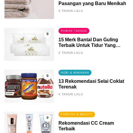
Pasangan yang Baru Menikah
3 TAHUN LALU
RUMAH TANGGA
0
15 Merk Bantal Dan Guling
Terbaik Untuk Tidur Yang
Berkualitas
4 TAHUN LALU
HOBI & MAKANAN
0
13 Rekomendasi Selai Coklat
Terenak
4 TAHUN LALU
FASHION & BEAUTY
0
Rekomendasi CC Cream
Terbaik