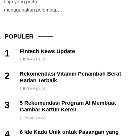
saja yang perlu
menggunakan pelembap,
bayi pun juga perlu
menggunakannya. Sebab
kelenjar keringat pada...
POPULER
1
Fintech News Update
3 BULAN LALU
2
Rekomendasi Vitamin Penambah Berat
Badan Terbaik
7 BULAN LALU
3
5 Rekomendasi Program AI Membuat
Gambar Kartun Keren
3 TAHUN LALU
4
6 Ide Kado Unik untuk Pasangan yang