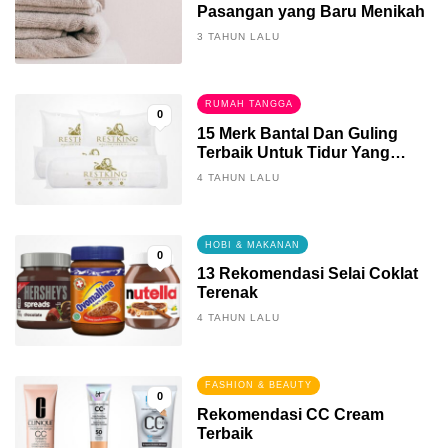
Pasangan yang Baru Menikah
3 TAHUN LALU
RUMAH TANGGA
0
15 Merk Bantal Dan Guling
Terbaik Untuk Tidur Yang
Berkualitas
4 TAHUN LALU
HOBI & MAKANAN
0
13 Rekomendasi Selai Coklat
Terenak
4 TAHUN LALU
FASHION & BEAUTY
0
Rekomendasi CC Cream
Terbaik