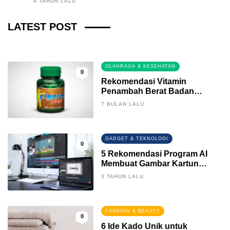
4 TAHUN LALU
Fintech News Update
LATEST POST
3 BULAN LALU
0
OLAHRAGA & KESEHATAN
0
Rekomendasi Vitamin
Penambah Berat Badan
Terbaik
7 BULAN LALU
GADGET & TEKNOLOGI
0
5 Rekomendasi Program AI
Membuat Gambar Kartun
Keren
3 TAHUN LALU
FASHION & BEAUTY
0
6 Ide Kado Unik untuk