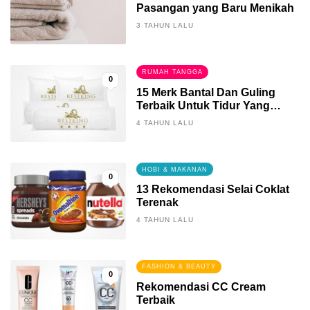
Pasangan yang Baru Menikah
3 TAHUN LALU
RUMAH TANGGA
0
15 Merk Bantal Dan Guling
Terbaik Untuk Tidur Yang
Berkualitas
4 TAHUN LALU
HOBI & MAKANAN
0
13 Rekomendasi Selai Coklat
Terenak
4 TAHUN LALU
FASHION & BEAUTY
0
Rekomendasi CC Cream
Terbaik