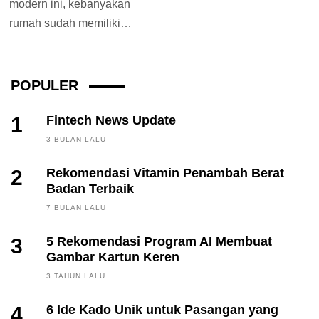
modern ini, kebanyakan
rumah sudah memiliki
pompa air untuk
mengalirkan air dari sumur
ke...
POPULER
1
Fintech News Update
3 BULAN LALU
2
Rekomendasi Vitamin Penambah Berat
Badan Terbaik
7 BULAN LALU
3
5 Rekomendasi Program AI Membuat
Gambar Kartun Keren
3 TAHUN LALU
4
6 Ide Kado Unik untuk Pasangan yang