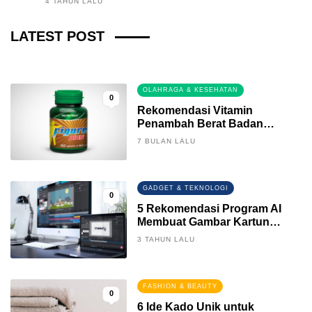
4 TAHUN LALU
Fintech News Update
LATEST POST
3 BULAN LALU
0
OLAHRAGA & KESEHATAN
0
Rekomendasi Vitamin
Penambah Berat Badan
Terbaik
7 BULAN LALU
GADGET & TEKNOLOGI
0
5 Rekomendasi Program AI
Membuat Gambar Kartun
Keren
3 TAHUN LALU
FASHION & BEAUTY
0
6 Ide Kado Unik untuk