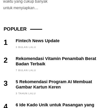
waktu yang cukup banyak
untuk menyiapkan
makanan, kalian bisa
memilih sereal sebagai
menu sarapan....
POPULER
1
Fintech News Update
3 BULAN LALU
2
Rekomendasi Vitamin Penambah Berat
Badan Terbaik
7 BULAN LALU
3
5 Rekomendasi Program AI Membuat
Gambar Kartun Keren
3 TAHUN LALU
4
6 Ide Kado Unik untuk Pasangan yang