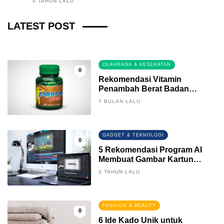
4 TAHUN LALU
Fintech News Update
LATEST POST
3 BULAN LALU
0
OLAHRAGA & KESEHATAN
0
Rekomendasi Vitamin
Penambah Berat Badan
Terbaik
7 BULAN LALU
GADGET & TEKNOLOGI
0
5 Rekomendasi Program AI
Membuat Gambar Kartun
Keren
3 TAHUN LALU
FASHION & BEAUTY
0
6 Ide Kado Unik untuk