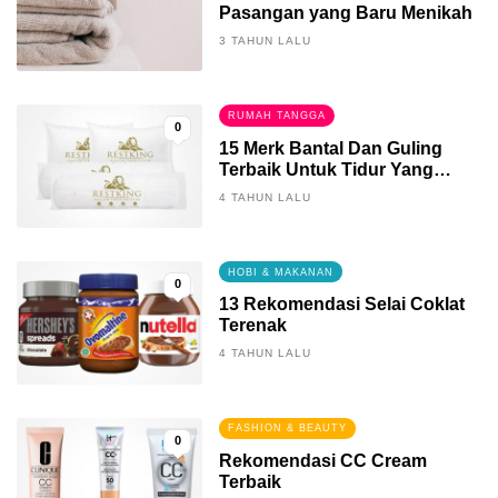
Pasangan yang Baru Menikah
3 TAHUN LALU
RUMAH TANGGA
0
15 Merk Bantal Dan Guling
Terbaik Untuk Tidur Yang
Berkualitas
4 TAHUN LALU
HOBI & MAKANAN
0
13 Rekomendasi Selai Coklat
Terenak
4 TAHUN LALU
FASHION & BEAUTY
0
Rekomendasi CC Cream
Terbaik