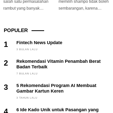
salah satu permasalahan
memilih shampo tidak boleh
rambut yang banyak
sembarangan, karena
dialami oleh orang-orang
setiap orang memiliki jenis
baik pria maupun wanita.
rambut yang berbeda-beda.
Akibat dari...
Menggunakan...
POPULER
1
Fintech News Update
3 BULAN LALU
2
Rekomendasi Vitamin Penambah Berat
Badan Terbaik
7 BULAN LALU
3
5 Rekomendasi Program AI Membuat
Gambar Kartun Keren
3 TAHUN LALU
4
6 Ide Kado Unik untuk Pasangan yang