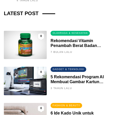
4 TAHUN LALU
Fintech News Update
LATEST POST
3 BULAN LALU
0
OLAHRAGA & KESEHATAN
0
Rekomendasi Vitamin
Penambah Berat Badan
Terbaik
7 BULAN LALU
GADGET & TEKNOLOGI
0
5 Rekomendasi Program AI
Membuat Gambar Kartun
Keren
3 TAHUN LALU
FASHION & BEAUTY
0
6 Ide Kado Unik untuk