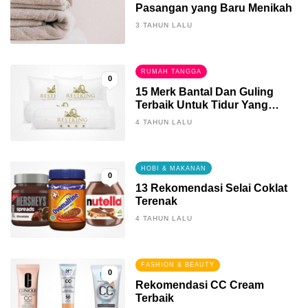
Pasangan yang Baru Menikah
3 TAHUN LALU
RUMAH TANGGA
0
15 Merk Bantal Dan Guling
Terbaik Untuk Tidur Yang
Berkualitas
4 TAHUN LALU
HOBI & MAKANAN
0
13 Rekomendasi Selai Coklat
Terenak
4 TAHUN LALU
FASHION & BEAUTY
0
Rekomendasi CC Cream
Terbaik