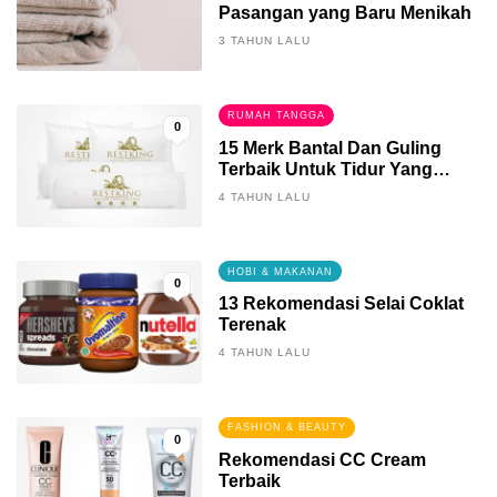
Pasangan yang Baru Menikah
3 TAHUN LALU
RUMAH TANGGA
0
15 Merk Bantal Dan Guling
Terbaik Untuk Tidur Yang
Berkualitas
4 TAHUN LALU
HOBI & MAKANAN
0
13 Rekomendasi Selai Coklat
Terenak
4 TAHUN LALU
FASHION & BEAUTY
0
Rekomendasi CC Cream
Terbaik