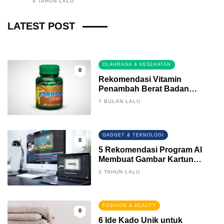
4 TAHUN LALU
Fintech News Update
LATEST POST
3 BULAN LALU
0
OLAHRAGA & KESEHATAN
0
Rekomendasi Vitamin
Penambah Berat Badan
Terbaik
7 BULAN LALU
GADGET & TEKNOLOGI
0
5 Rekomendasi Program AI
Membuat Gambar Kartun
Keren
3 TAHUN LALU
FASHION & BEAUTY
0
6 Ide Kado Unik untuk