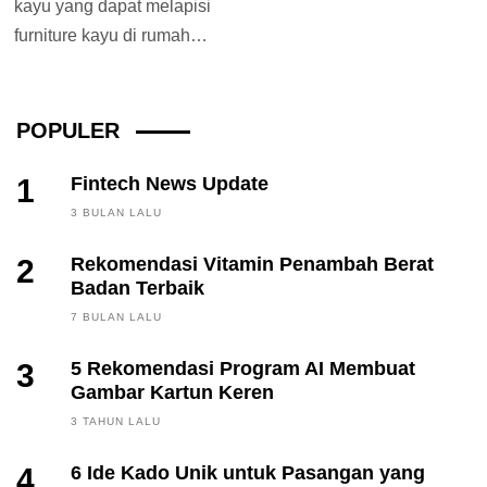
kayu yang dapat melapisi
furniture kayu di rumah
kamu menjadi lebih
menarik? Tenang, 15...
POPULER
1
Fintech News Update
3 BULAN LALU
2
Rekomendasi Vitamin Penambah Berat
Badan Terbaik
7 BULAN LALU
3
5 Rekomendasi Program AI Membuat
Gambar Kartun Keren
3 TAHUN LALU
4
6 Ide Kado Unik untuk Pasangan yang