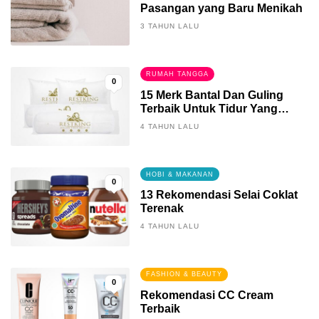
Pasangan yang Baru Menikah
3 TAHUN LALU
RUMAH TANGGA
0
15 Merk Bantal Dan Guling
Terbaik Untuk Tidur Yang
Berkualitas
4 TAHUN LALU
HOBI & MAKANAN
0
13 Rekomendasi Selai Coklat
Terenak
4 TAHUN LALU
FASHION & BEAUTY
0
Rekomendasi CC Cream
Terbaik