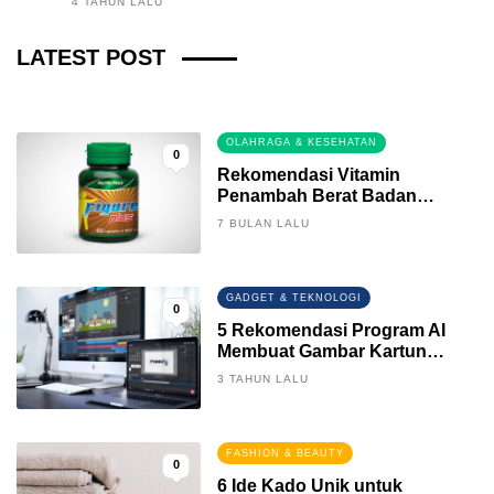
4 TAHUN LALU
Fintech News Update
LATEST POST
3 BULAN LALU
0
OLAHRAGA & KESEHATAN
0
Rekomendasi Vitamin
Penambah Berat Badan
Terbaik
7 BULAN LALU
GADGET & TEKNOLOGI
0
5 Rekomendasi Program AI
Membuat Gambar Kartun
Keren
3 TAHUN LALU
FASHION & BEAUTY
0
6 Ide Kado Unik untuk