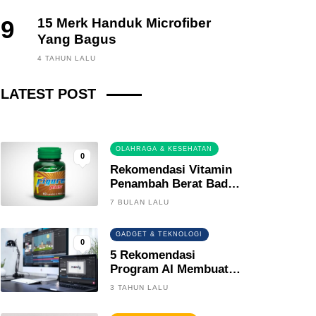
9
15 Merk Handuk Microfiber
Yang Bagus
FINANCE, INVESTING
4 TAHUN LALU
Fintech News Update
LATEST POST
2 BULAN LALU
0
OLAHRAGA & KESEHATAN
0
Rekomendasi Vitamin
Penambah Berat Badan
Terbaik
7 BULAN LALU
GADGET & TEKNOLOGI
0
5 Rekomendasi
Program AI Membuat
Gambar Kartun Keren
3 TAHUN LALU