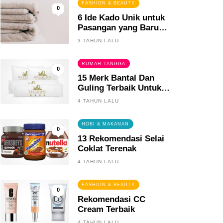
FASHION & BEAUTY
0
6 Ide Kado Unik untuk
Pasangan yang Baru
Menikah
3 TAHUN LALU
RUMAH TANGGA
0
15 Merk Bantal Dan
Guling Terbaik Untuk
Tidur Yang Berkualitas
4 TAHUN LALU
HOBI & MAKANAN
0
13 Rekomendasi Selai
Coklat Terenak
4 TAHUN LALU
FASHION & BEAUTY
0
Rekomendasi CC
Cream Terbaik
4 TAHUN LALU