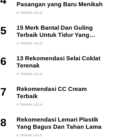
4
Pasangan yang Baru Menikah
3 TAHUN LALU
5
15 Merk Bantal Dan Guling
Terbaik Untuk Tidur Yang
Berkualitas
4 TAHUN LALU
6
13 Rekomendasi Selai Coklat
Terenak
4 TAHUN LALU
7
Rekomendasi CC Cream
Terbaik
4 TAHUN LALU
8
Rekomendasi Lemari Plastik
Yang Bagus Dan Tahan Lama
4 TAHUN LALU