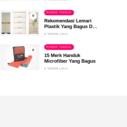
RUMAH TANGGA
0
Rekomendasi Lemari
Plastik Yang Bagus Dan
Tahan Lama
4 TAHUN LALU
RUMAH TANGGA
0
15 Merk Handuk
Microfiber Yang Bagus
4 TAHUN LALU