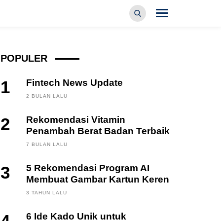
POPULER
1
Fintech News Update
2 BULAN LALU
2
Rekomendasi Vitamin
Penambah Berat Badan Terbaik
7 BULAN LALU
3
5 Rekomendasi Program AI
Membuat Gambar Kartun Keren
3 TAHUN LALU
6 Ide Kado Unik untuk