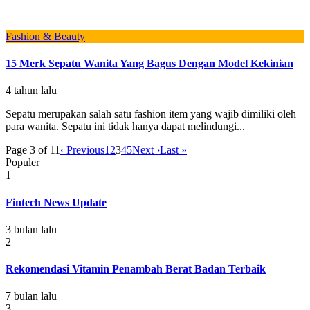
Fashion & Beauty
15 Merk Sepatu Wanita Yang Bagus Dengan Model Kekinian
4 tahun lalu
Sepatu merupakan salah satu fashion item yang wajib dimiliki oleh
para wanita. Sepatu ini tidak hanya dapat melindungi...
Page 3 of 11
‹ Previous
1
2
3
4
5
Next ›
Last »
Populer
1
Fintech News Update
3 bulan lalu
2
Rekomendasi Vitamin Penambah Berat Badan Terbaik
7 bulan lalu
3