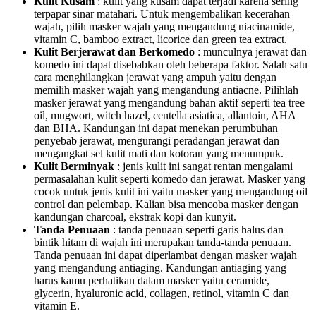
Kulit Kusam
: kulit yang kusam dapat terjadi karena sering
terpapar sinar matahari. Untuk mengembalikan kecerahan
wajah, pilih masker wajah yang mengandung niacinamide,
vitamin C, bamboo extract, licorice dan green tea extract.
Kulit Berjerawat dan Berkomedo
: munculnya jerawat dan
komedo ini dapat disebabkan oleh beberapa faktor. Salah satu
cara menghilangkan jerawat yang ampuh yaitu dengan
memilih masker wajah yang mengandung antiacne. Pilihlah
masker jerawat yang mengandung bahan aktif seperti tea tree
oil, mugwort, witch hazel, centella asiatica, allantoin, AHA
dan BHA. Kandungan ini dapat menekan perumbuhan
penyebab jerawat, mengurangi peradangan jerawat dan
mengangkat sel kulit mati dan kotoran yang menumpuk.
Kulit Berminyak
: jenis kulit ini sangat rentan mengalami
permasalahan kulit seperti komedo dan jerawat. Masker yang
cocok untuk jenis kulit ini yaitu masker yang mengandung oil
control dan pelembap. Kalian bisa mencoba masker dengan
kandungan charcoal, ekstrak kopi dan kunyit.
Tanda Penuaan
: tanda penuaan seperti garis halus dan
bintik hitam di wajah ini merupakan tanda-tanda penuaan.
Tanda penuaan ini dapat diperlambat dengan masker wajah
yang mengandung antiaging. Kandungan antiaging yang
harus kamu perhatikan dalam masker yaitu ceramide,
glycerin, hyaluronic acid, collagen, retinol, vitamin C dan
vitamin E.