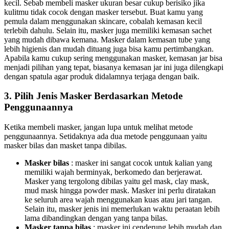
kecil. Sebab membeli masker ukuran besar cukup berisiko jika
kulitmu tidak cocok dengan masker tersebut. Buat kamu yang
pemula dalam menggunakan skincare, cobalah kemasan kecil
terlebih dahulu. Selain itu, masker juga memiliki kemasan sachet
yang mudah dibawa kemana. Masker dalam kemasan tube yang
lebih higienis dan mudah dituang juga bisa kamu pertimbangkan.
Apabila kamu cukup sering menggunakan masker, kemasan jar bisa
menjadi pilihan yang tepat, biasanya kemasan jar ini juga dilengkapi
dengan spatula agar produk didalamnya terjaga dengan baik.
3. Pilih Jenis Masker Berdasarkan Metode
Penggunaannya
Ketika membeli masker, jangan lupa untuk melihat metode
penggunaannya. Setidaknya ada dua metode penggunaan yaitu
masker bilas dan masket tanpa dibilas.
Masker bilas
: masker ini sangat cocok untuk kalian yang
memiliki wajah berminyak, berkomedo dan berjerawat.
Masker yang tergolong dibilas yaitu gel mask, clay mask,
mud mask hingga powder mask. Masker ini perlu diratakan
ke seluruh area wajah menggunakan kuas atau jari tangan.
Selain itu, masker jenis ini memerlukan waktu peraatan lebih
lama dibandingkan dengan yang tanpa bilas.
Masker tanpa bilas
: masker ini cenderung lebih mudah dan