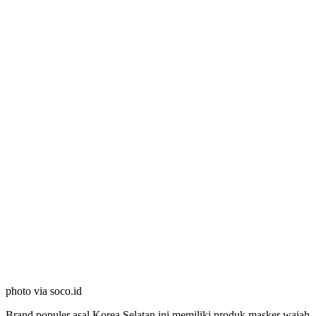
photo via soco.id
Brand populer asal Korea Selatan ini memiliki produk masker wajah