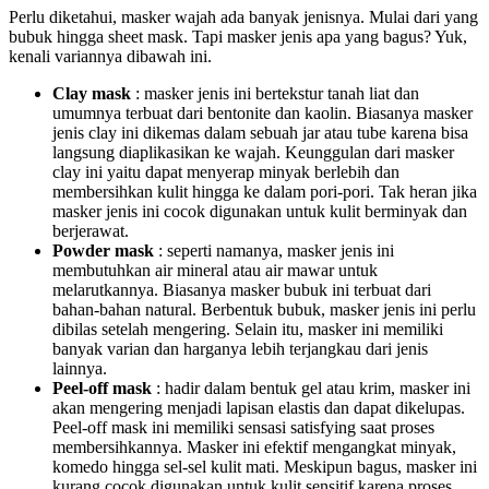
Perlu diketahui, masker wajah ada banyak jenisnya. Mulai dari yang
bubuk hingga sheet mask. Tapi masker jenis apa yang bagus? Yuk,
kenali variannya dibawah ini.
Clay mask
: masker jenis ini bertekstur tanah liat dan
umumnya terbuat dari bentonite dan kaolin. Biasanya masker
jenis clay ini dikemas dalam sebuah jar atau tube karena bisa
langsung diaplikasikan ke wajah. Keunggulan dari masker
clay ini yaitu dapat menyerap minyak berlebih dan
membersihkan kulit hingga ke dalam pori-pori. Tak heran jika
masker jenis ini cocok digunakan untuk kulit berminyak dan
berjerawat.
Powder mask
: seperti namanya, masker jenis ini
membutuhkan air mineral atau air mawar untuk
melarutkannya. Biasanya masker bubuk ini terbuat dari
bahan-bahan natural. Berbentuk bubuk, masker jenis ini perlu
dibilas setelah mengering. Selain itu, masker ini memiliki
banyak varian dan harganya lebih terjangkau dari jenis
lainnya.
Peel-off mask
: hadir dalam bentuk gel atau krim, masker ini
akan mengering menjadi lapisan elastis dan dapat dikelupas.
Peel-off mask ini memiliki sensasi satisfying saat proses
membersihkannya. Masker ini efektif mengangkat minyak,
komedo hingga sel-sel kulit mati. Meskipun bagus, masker ini
kurang cocok digunakan untuk kulit sensitif karena proses