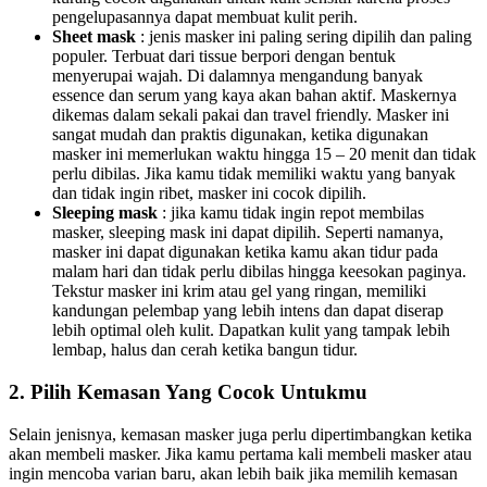
pengelupasannya dapat membuat kulit perih.
Sheet mask
: jenis masker ini paling sering dipilih dan paling
populer. Terbuat dari tissue berpori dengan bentuk
menyerupai wajah. Di dalamnya mengandung banyak
essence dan serum yang kaya akan bahan aktif. Maskernya
dikemas dalam sekali pakai dan travel friendly. Masker ini
sangat mudah dan praktis digunakan, ketika digunakan
masker ini memerlukan waktu hingga 15 – 20 menit dan tidak
perlu dibilas. Jika kamu tidak memiliki waktu yang banyak
dan tidak ingin ribet, masker ini cocok dipilih.
Sleeping mask
: jika kamu tidak ingin repot membilas
masker, sleeping mask ini dapat dipilih. Seperti namanya,
masker ini dapat digunakan ketika kamu akan tidur pada
malam hari dan tidak perlu dibilas hingga keesokan paginya.
Tekstur masker ini krim atau gel yang ringan, memiliki
kandungan pelembap yang lebih intens dan dapat diserap
lebih optimal oleh kulit. Dapatkan kulit yang tampak lebih
lembap, halus dan cerah ketika bangun tidur.
2. Pilih Kemasan Yang Cocok Untukmu
Selain jenisnya, kemasan masker juga perlu dipertimbangkan ketika
akan membeli masker. Jika kamu pertama kali membeli masker atau
ingin mencoba varian baru, akan lebih baik jika memilih kemasan