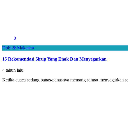
0
Hobi & Makanan
15 Rekomendasi Sirup Yang Enak Dan Menyegarkan
4 tahun lalu
Ketika cuaca sedang panas-panasnya memang sangat menyegarkan sek