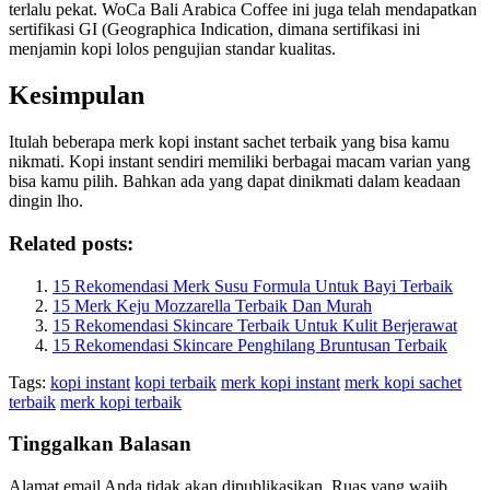
terlalu pekat. WoCa Bali Arabica Coffee ini juga telah mendapatkan
sertifikasi GI (Geographica Indication, dimana sertifikasi ini
menjamin kopi lolos pengujian standar kualitas.
Kesimpulan
Itulah beberapa merk kopi instant sachet terbaik yang bisa kamu
nikmati. Kopi instant sendiri memiliki berbagai macam varian yang
bisa kamu pilih. Bahkan ada yang dapat dinikmati dalam keadaan
dingin lho.
Related posts:
15 Rekomendasi Merk Susu Formula Untuk Bayi Terbaik
15 Merk Keju Mozzarella Terbaik Dan Murah
15 Rekomendasi Skincare Terbaik Untuk Kulit Berjerawat
15 Rekomendasi Skincare Penghilang Bruntusan Terbaik
Tags:
kopi instant
kopi terbaik
merk kopi instant
merk kopi sachet
terbaik
merk kopi terbaik
Tinggalkan Balasan
Alamat email Anda tidak akan dipublikasikan.
Ruas yang wajib