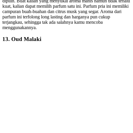
dipilih. Buat kalian yang menyukai aroma manis namun tidak terlalu
kuat, kalian dapat memilih parfum satu ini. Parfum pria ini memiliki
campuran buah-buahan dan citrus musk yang segar. Aroma dari
parfum ini terfolong long lasting dan harganya pun cukup
terjangkau, sehingga tak ada salahnya kamu mencoba
menggunakannya.
13. Oud Malaki