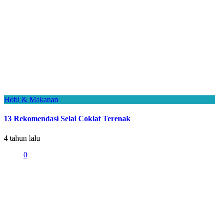
Hobi & Makanan
13 Rekomendasi Selai Coklat Terenak
4 tahun lalu
0