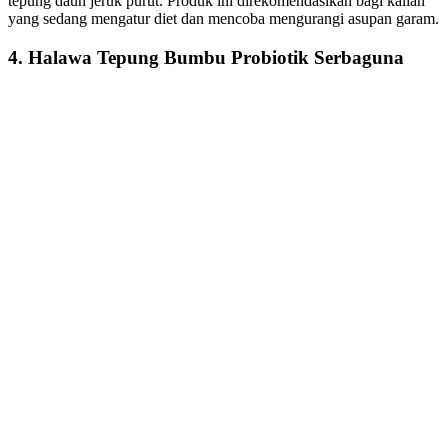
tepung daun jeruk purut. Produk ini direkomendasikan bagi kalian
yang sedang mengatur diet dan mencoba mengurangi asupan garam.
4. Halawa Tepung Bumbu Probiotik Serbaguna