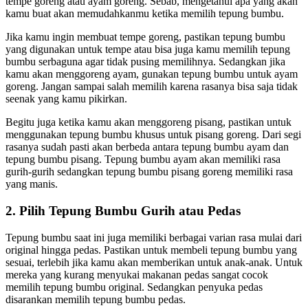
tempe goreng atau ayam goreng. Sebab, mengetahui apa yang akan
kamu buat akan memudahkanmu ketika memilih tepung bumbu.
Jika kamu ingin membuat tempe goreng, pastikan tepung bumbu
yang digunakan untuk tempe atau bisa juga kamu memilih tepung
bumbu serbaguna agar tidak pusing memilihnya. Sedangkan jika
kamu akan menggoreng ayam, gunakan tepung bumbu untuk ayam
goreng. Jangan sampai salah memilih karena rasanya bisa saja tidak
seenak yang kamu pikirkan.
Begitu juga ketika kamu akan menggoreng pisang, pastikan untuk
menggunakan tepung bumbu khusus untuk pisang goreng. Dari segi
rasanya sudah pasti akan berbeda antara tepung bumbu ayam dan
tepung bumbu pisang. Tepung bumbu ayam akan memiliki rasa
gurih-gurih sedangkan tepung bumbu pisang goreng memiliki rasa
yang manis.
2. Pilih Tepung Bumbu Gurih atau Pedas
Tepung bumbu saat ini juga memiliki berbagai varian rasa mulai dari
original hingga pedas. Pastikan untuk membeli tepung bumbu yang
sesuai, terlebih jika kamu akan memberikan untuk anak-anak. Untuk
mereka yang kurang menyukai makanan pedas sangat cocok
memilih tepung bumbu original. Sedangkan penyuka pedas
disarankan memilih tepung bumbu pedas.