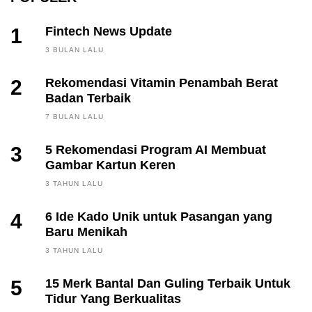
1
Fintech News Update
3 BULAN LALU
2
Rekomendasi Vitamin Penambah Berat
Badan Terbaik
7 BULAN LALU
3
5 Rekomendasi Program AI Membuat
Gambar Kartun Keren
3 TAHUN LALU
4
6 Ide Kado Unik untuk Pasangan yang
Baru Menikah
3 TAHUN LALU
5
15 Merk Bantal Dan Guling Terbaik Untuk
Tidur Yang Berkualitas