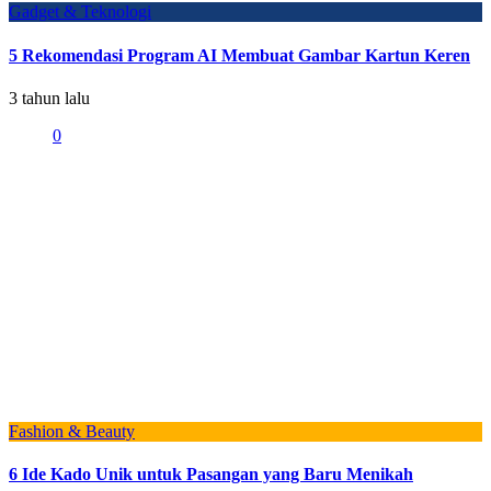
Gadget & Teknologi
5 Rekomendasi Program AI Membuat Gambar Kartun Keren
3 tahun lalu
0
Fashion & Beauty
6 Ide Kado Unik untuk Pasangan yang Baru Menikah