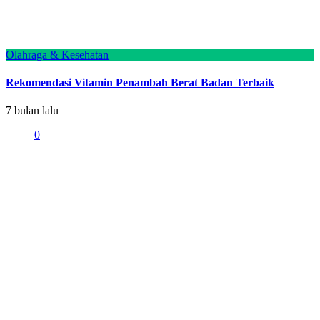
Olahraga & Kesehatan
Rekomendasi Vitamin Penambah Berat Badan Terbaik
7 bulan lalu
0