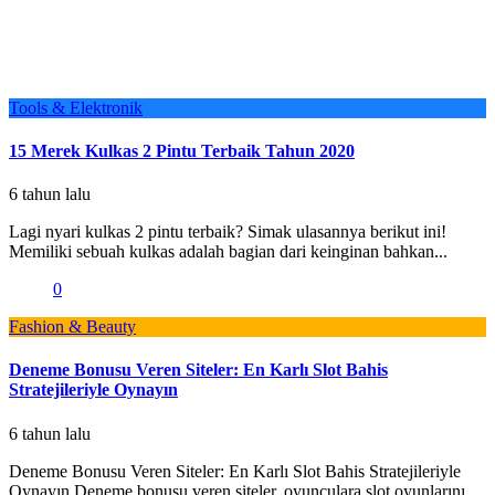
Tools & Elektronik
15 Merek Kulkas 2 Pintu Terbaik Tahun 2020
6 tahun lalu
Lagi nyari kulkas 2 pintu terbaik? Simak ulasannya berikut ini!
Memiliki sebuah kulkas adalah bagian dari keinginan bahkan...
0
Fashion & Beauty
Deneme Bonusu Veren Siteler: En Karlı Slot Bahis
Stratejileriyle Oynayın
6 tahun lalu
Deneme Bonusu Veren Siteler: En Karlı Slot Bahis Stratejileriyle
Oynayın Deneme bonusu veren siteler, oyunculara slot oyunlarını