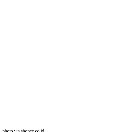
photo via shopee.co.id