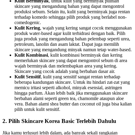
Kulit Berminyak
, untuk kulit yang berminyak pilihlah
skincare yang mengandung bahan yang dapat mengontrol
produksi sebum. Selain itu, kulit yang berminyak juga rentan
terhadap komedo sehingga pilih produk yang berlabel non-
comedogenic.
Kulit Kering
, wajah yang kering sangat cocok menggunakan
produk water-based agar kulit terhidrasi dengan baik. Pilih
juga produk yang mengandung bahan pelembap seperti urea,
petroleum, lanolin dan asam laktat. Dapat juga memilih
skincare yang mengandung minyak namun tetap water-based.
Kulit Kombinasi
, kulit kombinasi berminyak dan kering
memerlukan skincare yang dapat mengontrol sebum di area
wajah berminyak dan melembapkan area yang kering.
Skincare yang cocok adalah yang berbahan dasar air.
Kulit Sensitif
, kulit yang sensitif sangat rentan terhadap
beberapa kandungan skincare. Untuk itu hindari zat-zat yang
memicu iritasi seperti alkohol, minyak esensial, astringen
hingga parfum. Akan lebih baik jika menggunakan skincare
berbahan alami seperti green tea, chamomile ataupun aloe
vera. Bahan alami shea butter dan coconut oil juga bisa kalian
pilih untuk kulit sensitif.
2. Pilih Skincare Korea Basic Terlebih Dahulu
Jika kamu terlusuri lebih dalam, ada banyak sekali rangkaian