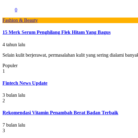
0
Fashion & Beauty
15 Merk Serum Penghilang Flek Hitam Yang Bagus
4 tahun lalu
Selain kulit berjerawat, permasalahan kulit yang sering dialami banyak
Populer
1
Fintech News Update
3 bulan lalu
2
Rekomendasi Vitamin Penambah Berat Badan Terbaik
7 bulan lalu
3