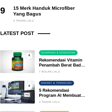
9
15 Merk Handuk Microfiber
Yang Bagus
FINANCE, INVESTING
4 TAHUN LALU
Fintech News Update
LATEST POST
3 BULAN LALU
0
OLAHRAGA & KESEHATAN
0
Rekomendasi Vitamin
Penambah Berat Badan
Terbaik
7 BULAN LALU
GADGET & TEKNOLOGI
0
5 Rekomendasi
Program AI Membuat
Gambar Kartun Keren
3 TAHUN LALU