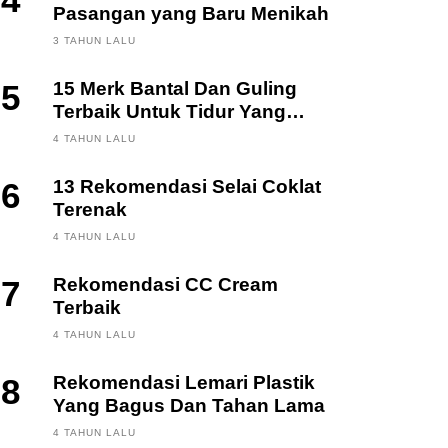
4
Pasangan yang Baru Menikah
3 TAHUN LALU
5
15 Merk Bantal Dan Guling
Terbaik Untuk Tidur Yang
Berkualitas
4 TAHUN LALU
6
13 Rekomendasi Selai Coklat
Terenak
4 TAHUN LALU
7
Rekomendasi CC Cream
Terbaik
4 TAHUN LALU
8
Rekomendasi Lemari Plastik
Yang Bagus Dan Tahan Lama
4 TAHUN LALU