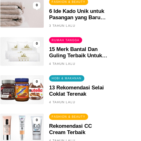
FASHION & BEAUTY
0
6 Ide Kado Unik untuk
Pasangan yang Baru
Menikah
3 TAHUN LALU
RUMAH TANGGA
0
15 Merk Bantal Dan
Guling Terbaik Untuk
Tidur Yang Berkualitas
4 TAHUN LALU
HOBI & MAKANAN
0
13 Rekomendasi Selai
Coklat Terenak
4 TAHUN LALU
FASHION & BEAUTY
0
Rekomendasi CC
Cream Terbaik
4 TAHUN LALU