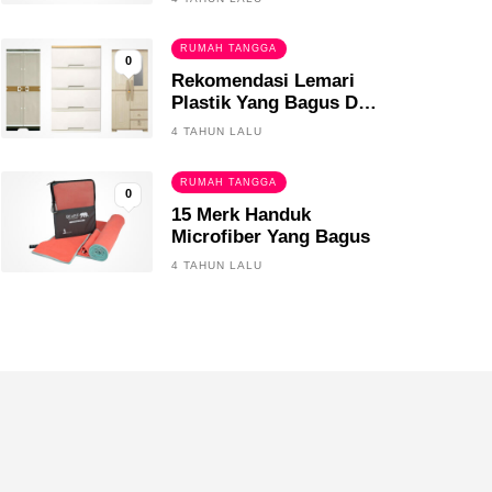
RUMAH TANGGA
0
Rekomendasi Lemari
Plastik Yang Bagus Dan
Tahan Lama
4 TAHUN LALU
RUMAH TANGGA
0
15 Merk Handuk
Microfiber Yang Bagus
4 TAHUN LALU