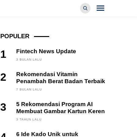
POPULER
1
Fintech News Update
3 BULAN LALU
2
Rekomendasi Vitamin
Penambah Berat Badan Terbaik
7 BULAN LALU
3
5 Rekomendasi Program AI
Membuat Gambar Kartun Keren
3 TAHUN LALU
6 Ide Kado Unik untuk