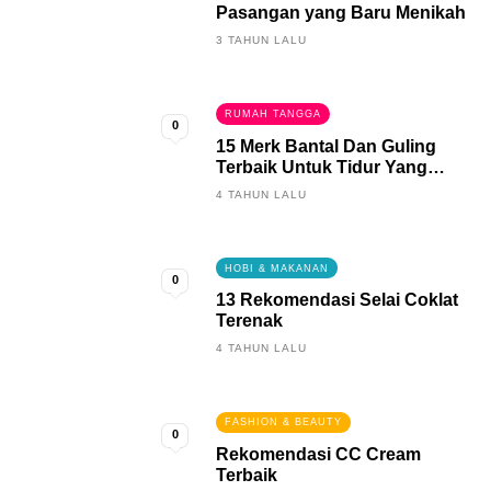
Pasangan yang Baru Menikah
3 TAHUN LALU
RUMAH TANGGA
0
15 Merk Bantal Dan Guling
Terbaik Untuk Tidur Yang
Berkualitas
4 TAHUN LALU
HOBI & MAKANAN
0
13 Rekomendasi Selai Coklat
Terenak
4 TAHUN LALU
FASHION & BEAUTY
0
Rekomendasi CC Cream
Terbaik