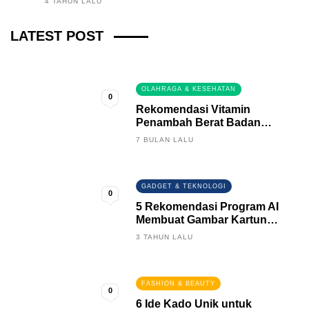
4 TAHUN LALU
Fintech News Update
LATEST POST
2 BULAN LALU
0
OLAHRAGA & KESEHATAN
0
Rekomendasi Vitamin
Penambah Berat Badan
Terbaik
7 BULAN LALU
GADGET & TEKNOLOGI
0
5 Rekomendasi Program AI
Membuat Gambar Kartun
Keren
3 TAHUN LALU
FASHION & BEAUTY
0
6 Ide Kado Unik untuk