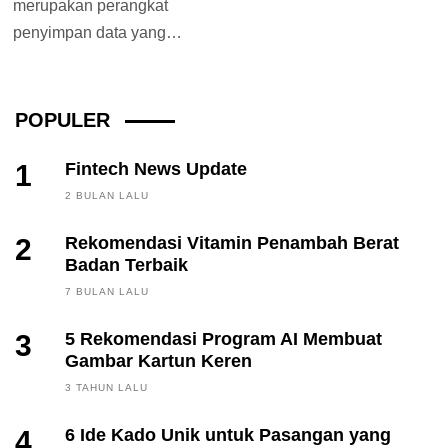
merupakan perangkat
penyimpan data yang
menggunakan serangkaian
IC sebagai memori yang
digunakan untuk
POPULER
menyimpan...
1
Fintech News Update
2 BULAN LALU
2
Rekomendasi Vitamin Penambah Berat
Badan Terbaik
7 BULAN LALU
3
5 Rekomendasi Program AI Membuat
Gambar Kartun Keren
3 TAHUN LALU
4
6 Ide Kado Unik untuk Pasangan yang