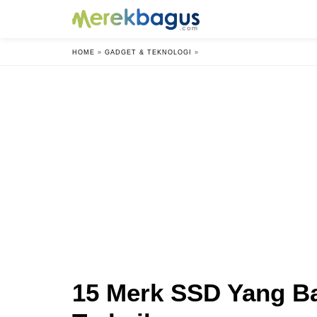
HOME
»
GADGET & TEKNOLOGI
»
15 Merk SSD Yang B