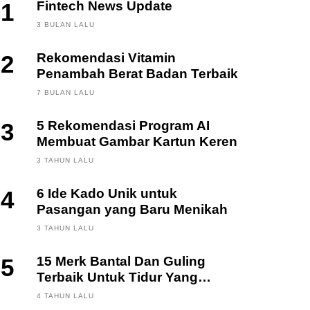
1
Fintech News Update
3 BULAN LALU
2
Rekomendasi Vitamin
Penambah Berat Badan Terbaik
7 BULAN LALU
3
5 Rekomendasi Program AI
Membuat Gambar Kartun Keren
3 TAHUN LALU
4
6 Ide Kado Unik untuk
Pasangan yang Baru Menikah
3 TAHUN LALU
5
15 Merk Bantal Dan Guling
Terbaik Untuk Tidur Yang
Berkualitas
4 TAHUN LALU