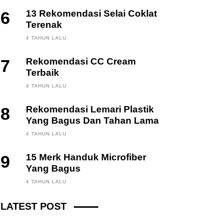
6
13 Rekomendasi Selai Coklat
Terenak
4 TAHUN LALU
7
Rekomendasi CC Cream
Terbaik
4 TAHUN LALU
8
Rekomendasi Lemari Plastik
Yang Bagus Dan Tahan Lama
4 TAHUN LALU
9
15 Merk Handuk Microfiber
Yang Bagus
FINANCE, INVESTING
4 TAHUN LALU
Fintech News Update
LATEST POST
3 BULAN LALU