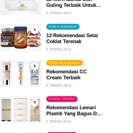
Guling Terbaik Untuk
Tidur Yang Berkualitas
4 TAHUN LALU
HOBI & MAKANAN
0
13 Rekomendasi Selai
Coklat Terenak
4 TAHUN LALU
FASHION & BEAUTY
0
Rekomendasi CC
Cream Terbaik
4 TAHUN LALU
RUMAH TANGGA
0
Rekomendasi Lemari
Plastik Yang Bagus Dan
Tahan Lama
4 TAHUN LALU