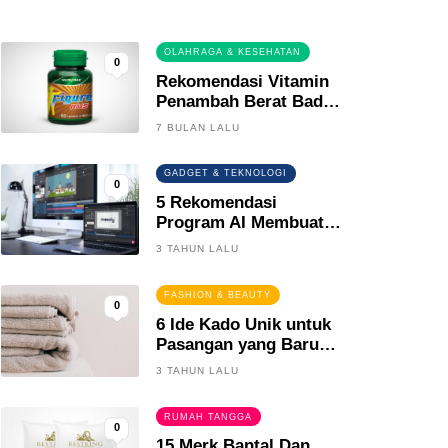
0
OLAHRAGA & KESEHATAN
0
Rekomendasi Vitamin
Penambah Berat Badan
Terbaik
7 BULAN LALU
GADGET & TEKNOLOGI
0
5 Rekomendasi
Program AI Membuat
Gambar Kartun Keren
3 TAHUN LALU
FASHION & BEAUTY
0
6 Ide Kado Unik untuk
Pasangan yang Baru
Menikah
3 TAHUN LALU
RUMAH TANGGA
0
15 Merk Bantal Dan