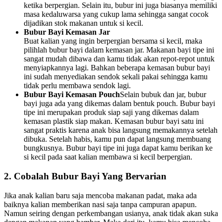
ketika berpergian. Selain itu, bubur ini juga biasanya memiliki
masa kedaluwarsa yang cukup lama sehingga sangat cocok
dijadikan stok makanan untuk si kecil.
Bubur Bayi Kemasan Jar
Buat kalian yang ingin berpergian bersama si kecil, maka
pilihlah bubur bayi dalam kemasan jar. Makanan bayi tipe ini
sangat mudah dibawa dan kamu tidak akan repot-repot untuk
menyiapkannya lagi. Bahkan beberapa kemasan bubur bayi
ini sudah menyediakan sendok sekali pakai sehingga kamu
tidak perlu membawa sendok lagi.
Bubur Bayi Kemasan Pouch
Selain bubuk dan jar, bubur
bayi juga ada yang dikemas dalam bentuk pouch. Bubur bayi
tipe ini merupakan produk siap saji yang dikemas dalam
kemasan plastik siap makan. Kemasan bubur bayi satu ini
sangat praktis karena anak bisa langsung memakannya setelah
dibuka. Setelah habis, kamu pun dapat langsung membuang
bungkusnya. Bubur bayi tipe ini juga dapat kamu berikan ke
si kecil pada saat kalian membawa si kecil berpergian.
2. Cobalah Bubur Bayi Yang Bervarian
Jika anak kalian baru saja mencoba makanan padat, maka ada
baiknya kalian memberikan nasi saja tanpa campuran apapun.
Namun seiring dengan perkembangan usianya, anak tidak akan suka