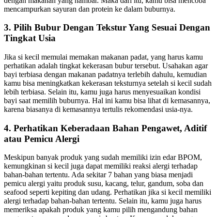
dengan makanan yang hambar. Maka dari itu, kamu bisa mencoba
mencampurkan sayuran dan protein ke dalam buburnya.
3. Pilih Bubur Dengan Tekstur Yang Sesuai Dengan
Tingkat Usia
Jika si kecil memulai memakan makanan padat, yang harus kamu
perhatikan adalah tingkat kekerasan bubur tersebut. Usahakan agar
bayi terbiasa dengan makanan padatnya terlebih dahulu, kemudian
kamu bisa meningkatkan kekerasan teksturnya setelah si kecil sudah
lebih terbiasa. Selain itu, kamu juga harus menyesuaikan kondisi
bayi saat memilih buburnya. Hal ini kamu bisa lihat di kemasannya,
karena biasanya di kemasannya tertulis rekomendasi usia-nya.
4. Perhatikan Keberadaan Bahan Pengawet, Aditif
atau Pemicu Alergi
Meskipun banyak produk yang sudah memiliki izin edar BPOM,
kemungkinan si kecil juga dapat memiliki reaksi alergi terhadap
bahan-bahan tertentu. Ada sekitar 7 bahan yang biasa menjadi
pemicu alergi yaitu produk susu, kacang, telur, gandum, soba dan
seafood seperti kepiting dan udang. Perhatikan jika si kecil memiliki
alergi terhadap bahan-bahan tertentu. Selain itu, kamu juga harus
memeriksa apakah produk yang kamu pilih mengandung bahan