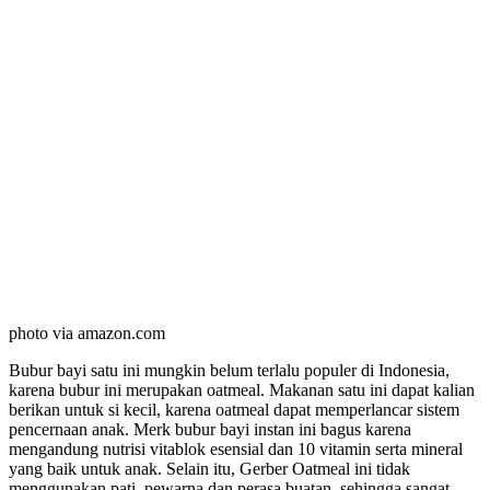
photo via amazon.com
Bubur bayi satu ini mungkin belum terlalu populer di Indonesia,
karena bubur ini merupakan oatmeal. Makanan satu ini dapat kalian
berikan untuk si kecil, karena oatmeal dapat memperlancar sistem
pencernaan anak. Merk bubur bayi instan ini bagus karena
mengandung nutrisi vitablok esensial dan 10 vitamin serta mineral
yang baik untuk anak. Selain itu, Gerber Oatmeal ini tidak
menggunakan pati, pewarna dan perasa buatan, sehingga sangat