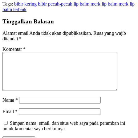
Tags:
bibir kering
bibir pecah-pecah
lip balm
merk lip balm
merk lip
balm terbaik
Tinggalkan Balasan
Alamat email Anda tidak akan dipublikasikan.
Ruas yang wajib
ditandai
*
Komentar
*
Nama
*
Email
*
Simpan nama, email, dan situs web saya pada peramban ini
untuk komentar saya berikutnya.