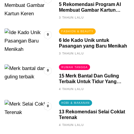
5 Rekomendasi Program AI
Membuat Gambar Kartun
Keren
3 TAHUN LALU
FASHION & BEAUTY
0
6 Ide Kado Unik untuk
Pasangan yang Baru Menikah
3 TAHUN LALU
RUMAH TANGGA
0
15 Merk Bantal Dan Guling
Terbaik Untuk Tidur Yang
Berkualitas
4 TAHUN LALU
HOBI & MAKANAN
0
13 Rekomendasi Selai Coklat
Terenak
4 TAHUN LALU