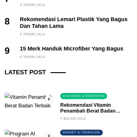
4 TAHUN LALU
8
Rekomendasi Lemari Plastik Yang Bagus
Dan Tahan Lama
4 TAHUN LALU
9
15 Merk Handuk Microfiber Yang Bagus
FINANCE, INVESTING
4 TAHUN LALU
Fintech News Update
LATEST POST
3 BULAN LALU
0
OLAHRAGA & KESEHATAN
0
Rekomendasi Vitamin
Penambah Berat Badan
Terbaik
7 BULAN LALU
GADGET & TEKNOLOGI
0