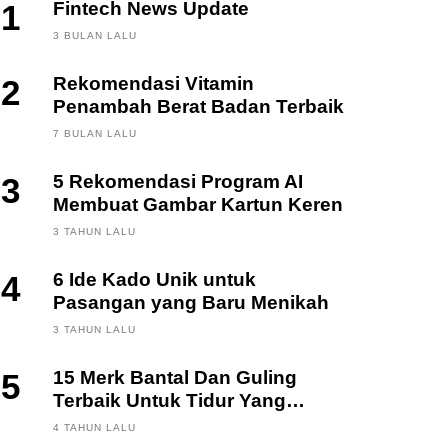
1
Fintech News Update
3 BULAN LALU
2
Rekomendasi Vitamin
Penambah Berat Badan Terbaik
7 BULAN LALU
3
5 Rekomendasi Program AI
Membuat Gambar Kartun Keren
3 TAHUN LALU
4
6 Ide Kado Unik untuk
Pasangan yang Baru Menikah
3 TAHUN LALU
5
15 Merk Bantal Dan Guling
Terbaik Untuk Tidur Yang
Berkualitas
4 TAHUN LALU