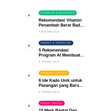
0
OLAHRAGA & KESEHATAN
0
Rekomendasi Vitamin
Penambah Berat Badan
Terbaik
7 BULAN LALU
GADGET & TEKNOLOGI
0
5 Rekomendasi
Program AI Membuat
Gambar Kartun Keren
3 TAHUN LALU
FASHION & BEAUTY
0
6 Ide Kado Unik untuk
Pasangan yang Baru
Menikah
3 TAHUN LALU
RUMAH TANGGA
0
15 Merk Bantal Dan