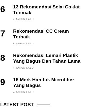
6
13 Rekomendasi Selai Coklat
Terenak
4 TAHUN LALU
7
Rekomendasi CC Cream
Terbaik
4 TAHUN LALU
8
Rekomendasi Lemari Plastik
Yang Bagus Dan Tahan Lama
4 TAHUN LALU
9
15 Merk Handuk Microfiber
Yang Bagus
FINANCE, INVESTING
4 TAHUN LALU
Fintech News Update
LATEST POST
3 BULAN LALU