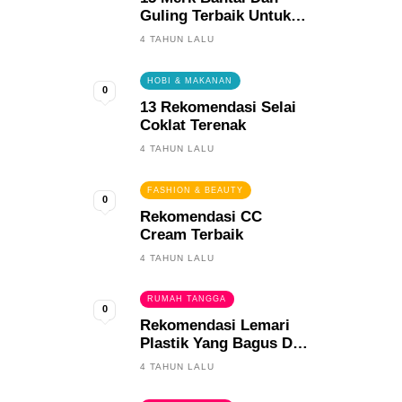
Guling Terbaik Untuk
Tidur Yang Berkualitas
4 TAHUN LALU
HOBI & MAKANAN
0
13 Rekomendasi Selai
Coklat Terenak
4 TAHUN LALU
FASHION & BEAUTY
0
Rekomendasi CC
Cream Terbaik
4 TAHUN LALU
RUMAH TANGGA
0
Rekomendasi Lemari
Plastik Yang Bagus Dan
Tahan Lama
4 TAHUN LALU