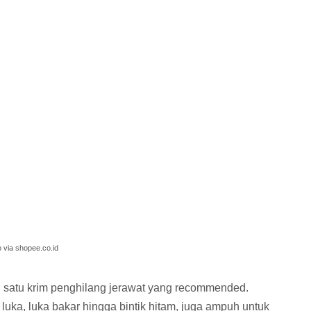
 via shopee.co.id
 satu krim penghilang jerawat yang recommended.
luka, luka bakar hingga bintik hitam, juga ampuh untuk