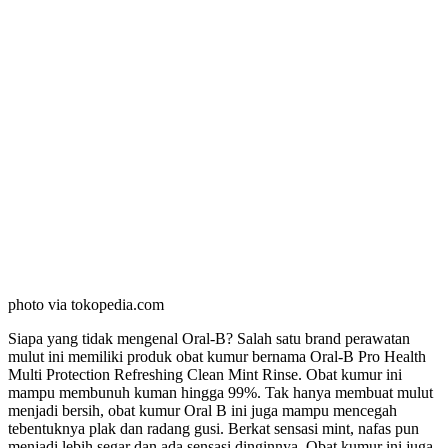
photo via tokopedia.com
Siapa yang tidak mengenal Oral-B? Salah satu brand perawatan
mulut ini memiliki produk obat kumur bernama Oral-B Pro Health
Multi Protection Refreshing Clean Mint Rinse. Obat kumur ini
mampu membunuh kuman hingga 99%. Tak hanya membuat mulut
menjadi bersih, obat kumur Oral B ini juga mampu mencegah
tebentuknya plak dan radang gusi. Berkat sensasi mint, nafas pun
menjadi lebih segar dan ada sensasi dinginnya. Obat kumur ini juga