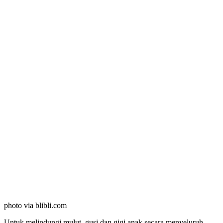
photo via blibli.com
Untuk melindungi mulut, gusi dan gigi anak secara menyeluruh,