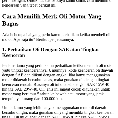
pertimbangan. Untuk itu, ada baiknya kamu simak cara memilih oli
kendaraan yang tepat berikut ini.
Cara Memilih Merk Oli Motor Yang
Bagus
Ada beberapa hal yang perlu kamu perhatikan ketika membeli oli
motor. Apa saja itu? Berikut penjelasannya.
1. Perhatikan Oli Dengan SAE atau Tingkat
Keenceran
Pertama-tama yang perlu kamu perhatikan ketika memilih oli motor
yaitu tingkat keencerannya. Umumnya, kode keenceran oli diawali
dengan SAE dan diikuti dengan angka. Jika kamu menggunakan
motor didaerah bersuhu panas, maka gunakan oli dengan tingkat
keenceran rendah. Biasanya oli ini dilabeli dengan SAE 15W-40
hingga SAE 20W-40. Oli jenis ini sangat cocok digunakan untuk
motor yang berumur 5 tahun ke bawah atau motor yang jarak
tempuhnya kurang dari 100.000 km.
Untuk kamu yang lebih banyak menggunakan motor di daerah
bersuhu dingin, maka gunakan oli yang memiliki tingkat keenceran
tinggi. Oli ini dilabeli dengan SAE 10W-30 hingga SAE 15W-50.