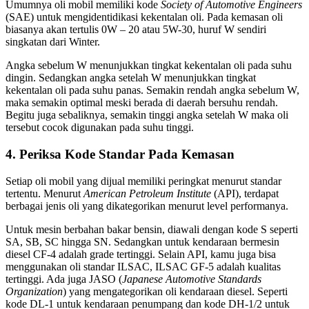
Umumnya oli mobil memiliki kode
Society of Automotive Engineers
(SAE) untuk mengidentidikasi kekentalan oli. Pada kemasan oli
biasanya akan tertulis 0W – 20 atau 5W-30, huruf W sendiri
singkatan dari Winter.
Angka sebelum W menunjukkan tingkat kekentalan oli pada suhu
dingin. Sedangkan angka setelah W menunjukkan tingkat
kekentalan oli pada suhu panas. Semakin rendah angka sebelum W,
maka semakin optimal meski berada di daerah bersuhu rendah.
Begitu juga sebaliknya, semakin tinggi angka setelah W maka oli
tersebut cocok digunakan pada suhu tinggi.
4. Periksa Kode Standar Pada Kemasan
Setiap oli mobil yang dijual memiliki peringkat menurut standar
tertentu. Menurut
American Petroleum Institute
(API), terdapat
berbagai jenis oli yang dikategorikan menurut level performanya.
Untuk mesin berbahan bakar bensin, diawali dengan kode S seperti
SA, SB, SC hingga SN. Sedangkan untuk kendaraan bermesin
diesel CF-4 adalah grade tertinggi. Selain API, kamu juga bisa
menggunakan oli standar ILSAC, ILSAC GF-5 adalah kualitas
tertinggi. Ada juga JASO (
Japanese Automotive Standards
Organization
) yang mengategorikan oli kendaraan diesel. Seperti
kode DL-1 untuk kendaraan penumpang dan kode DH-1/2 untuk