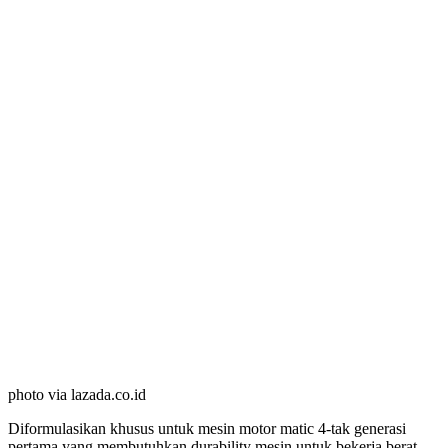
photo via lazada.co.id
Diformulasikan khusus untuk mesin motor matic 4-tak generasi
pertama yang membutuhkan durability mesin untuk bekerja berat