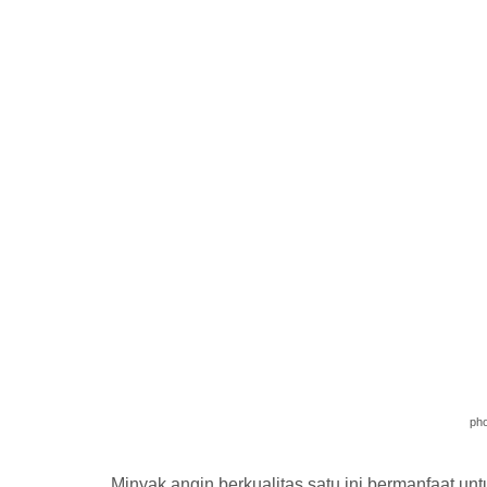
pho
Minyak angin berkualitas satu ini bermanfaat u