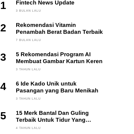
1
Fintech News Update
3 BULAN LALU
2
Rekomendasi Vitamin
Penambah Berat Badan Terbaik
7 BULAN LALU
3
5 Rekomendasi Program AI
Membuat Gambar Kartun Keren
3 TAHUN LALU
4
6 Ide Kado Unik untuk
Pasangan yang Baru Menikah
3 TAHUN LALU
5
15 Merk Bantal Dan Guling
Terbaik Untuk Tidur Yang
Berkualitas
4 TAHUN LALU