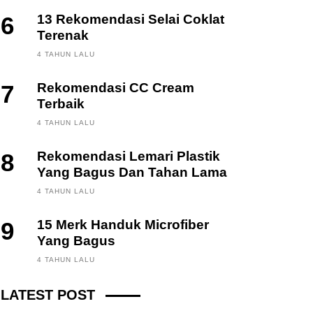
6
13 Rekomendasi Selai Coklat
Terenak
4 TAHUN LALU
7
Rekomendasi CC Cream
Terbaik
4 TAHUN LALU
8
Rekomendasi Lemari Plastik
Yang Bagus Dan Tahan Lama
4 TAHUN LALU
9
15 Merk Handuk Microfiber
Yang Bagus
FINANCE, INVESTING
4 TAHUN LALU
Fintech News Update
LATEST POST
3 BULAN LALU