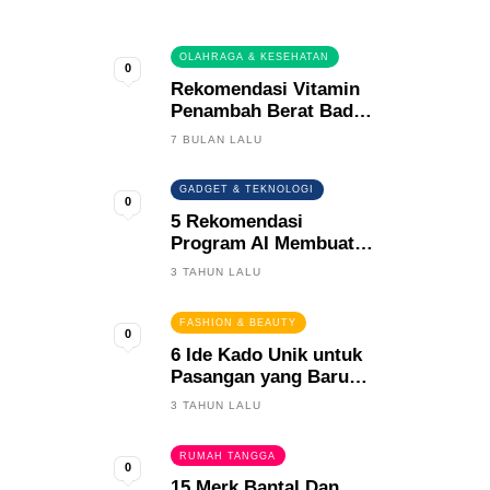
0
OLAHRAGA & KESEHATAN
0
Rekomendasi Vitamin
Penambah Berat Badan
Terbaik
7 BULAN LALU
GADGET & TEKNOLOGI
0
5 Rekomendasi
Program AI Membuat
Gambar Kartun Keren
3 TAHUN LALU
FASHION & BEAUTY
0
6 Ide Kado Unik untuk
Pasangan yang Baru
Menikah
3 TAHUN LALU
RUMAH TANGGA
0
15 Merk Bantal Dan