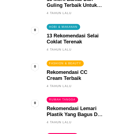
Guling Terbaik Untuk
Tidur Yang Berkualitas
4 TAHUN LALU
HOBI & MAKANAN
0
13 Rekomendasi Selai
Coklat Terenak
4 TAHUN LALU
FASHION & BEAUTY
0
Rekomendasi CC
Cream Terbaik
4 TAHUN LALU
RUMAH TANGGA
0
Rekomendasi Lemari
Plastik Yang Bagus Dan
Tahan Lama
4 TAHUN LALU