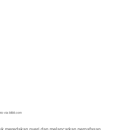
to via blibli.com
ntuk meredakan nyeri dan melancarkan pernafasan.