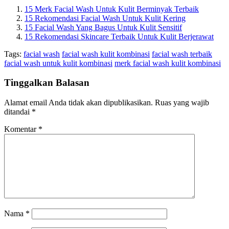
15 Merk Facial Wash Untuk Kulit Berminyak Terbaik
15 Rekomendasi Facial Wash Untuk Kulit Kering
15 Facial Wash Yang Bagus Untuk Kulit Sensitif
15 Rekomendasi Skincare Terbaik Untuk Kulit Berjerawat
Tags:
facial wash
facial wash kulit kombinasi
facial wash terbaik
facial wash untuk kulit kombinasi
merk facial wash kulit kombinasi
Tinggalkan Balasan
Alamat email Anda tidak akan dipublikasikan.
Ruas yang wajib
ditandai
*
Komentar
*
Nama
*