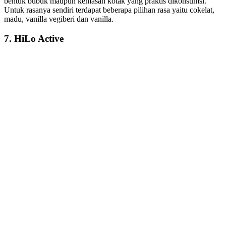
bentuk bubuk maupun kemasan kotak yang praktis dikonsumsi.
Untuk rasanya sendiri terdapat beberapa pilihan rasa yaitu cokelat,
madu, vanilla vegiberi dan vanilla.
7. HiLo Active